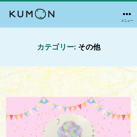
メニュー
公
文
書
写
カテゴリー:
その他
青
戸
7
丁
目
教
室・
平
井
小
学
校