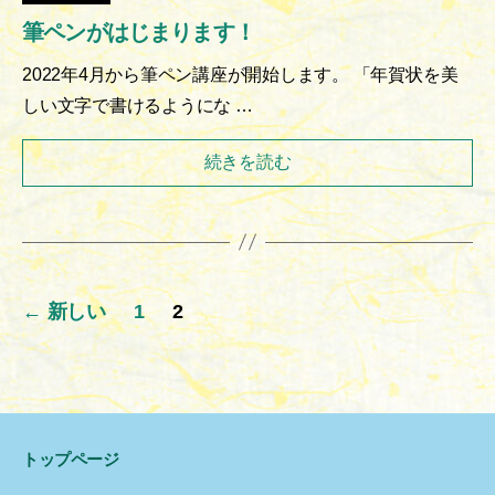
筆ペンがはじまります！
2022年4月から筆ペン講座が開始します。 「年賀状を美
しい文字で書けるようにな …
続きを読む
投
←
新しい
1
2
稿
の
ペ
ー
トップページ
ジ